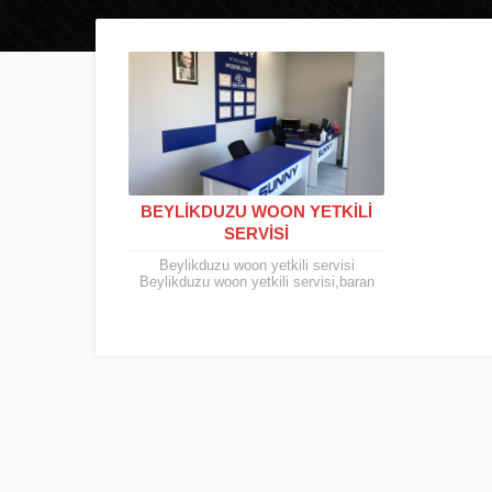
BEYLIKDUZU WOON YETKILI
SERVISI
Beylikduzu woon yetkili servisi
Beylikduzu woon yetkili servisi,baran
elektronik woon marka elektronik
cihazların bakım, onarım ve montajını
yapan bir teknik...