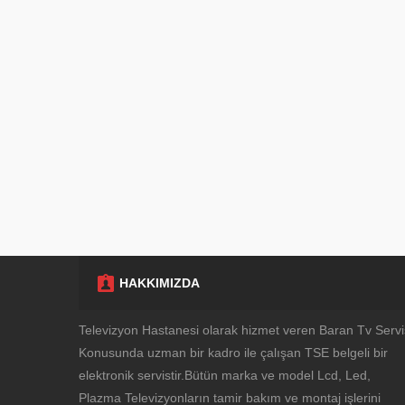
HAKKIMIZDA
Müşteri Temsilcisi
Televizyon Hastanesi olarak hizmet veren Baran Tv Servi
Konusunda uzman bir kadro ile çalışan TSE belgeli bir
elektronik servistir.Bütün marka ve model Lcd, Led,
Plazma Televizyonların tamir bakım ve montaj işlerini