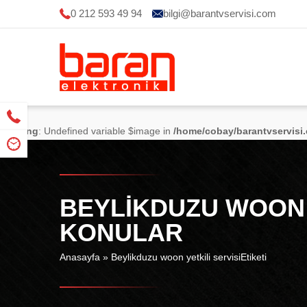
0 212 593 49 94
bilgi@barantvservisi.com
Warning
: Undefined variable $image in
/home/cobay/barantvservisi
BEYLIKDUZU WOON Y
KONULAR
Anasayfa
»
Beylikduzu woon yetkili servisiEtiketi