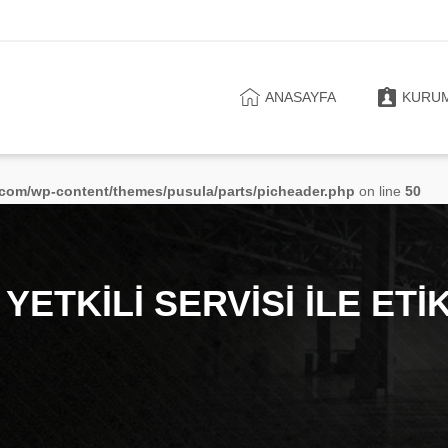
ANASAYFA
KURU
.com/wp-content/themes/pusula/parts/picheader.php
on line
50
ETKILI SERVISI ILE ET