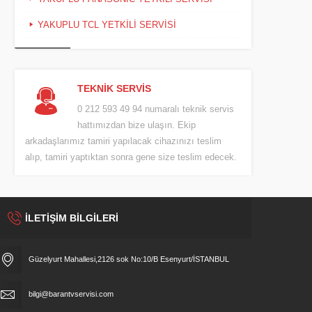
YAKUPLU TCL YETKILI SERVISI
TEKNİK SERVİS
0 212 593 49 94 numaralı teknik servis
hattımızdan bize ulaşın. Ekip
arkadaşlarımız tamiri yapılacak cihazınızı teslim
alıp, tamiri yaptıktan sonra gene size teslim edecek.
İLETİŞİM BİLGİLERİ
Güzelyurt Mahallesi,2126 sok No:10/B Esenyurt/İSTANBUL
bilgi@barantvservisi.com