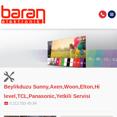
Beylikduzu Sunny,Axen,Woon,Elton,Hi
level,TCL,Panasonic,Yetkili Servisi
0 212 593 49 94