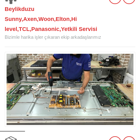
Beylikduzu
Sunny,Axen,Woon,Elton,Hi
level,TCL,Panasonic,Yetkili Servisi
Bizimle harika işler çıkaran ekip arkadaşlarımız